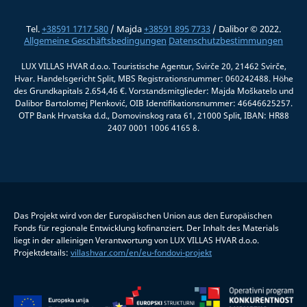
Tel.
+38591 1717 580
/ Majda
+38591 895 7733
/ Dalibor © 2022.
Allgemeine Geschäftsbedingungen
Datenschutzbestimmungen
LUX VILLAS HVAR d.o.o. Touristische Agentur, Svirče 20, 21462 Svirče,
Hvar. Handelsgericht Split, MBS Registrationsnummer: 060242488. Höhe
des Grundkapitals 2.654,46 €. Vorstandsmitglieder: Majda Moškatelo und
Dalibor Bartolomej Plenković, OIB Identifikationsnummer: 46646625257.
OTP Bank Hrvatska d.d., Domovinskog rata 61, 21000 Split, IBAN: HR88
2407 0001 1006 4165 8.
Das Projekt wird von der Europäischen Union aus den Europäischen
Fonds für regionale Entwicklung kofinanziert. Der Inhalt des Materials
liegt in der alleinigen Verantwortung von LUX VILLAS HVAR d.o.o.
Projektdetails:
villashvar.com/en/eu-fondovi-projekt