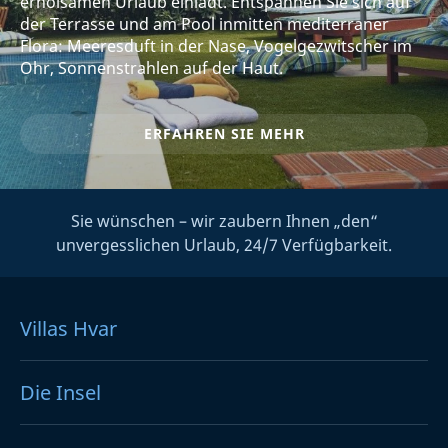
erholsamen Urlaub einlädt. Entspannen Sie sich auf
der Terrasse und am Pool inmitten mediterraner
Flora: Meeresduft in der Nase, Vogelgezwitscher im
Ohr, Sonnenstrahlen auf der Haut.
ERFAHREN SIE MEHR
Sie wünschen – wir zaubern Ihnen „den“
unvergesslichen Urlaub, 24/7 Verfügbarkeit.
Villas Hvar
Die Insel