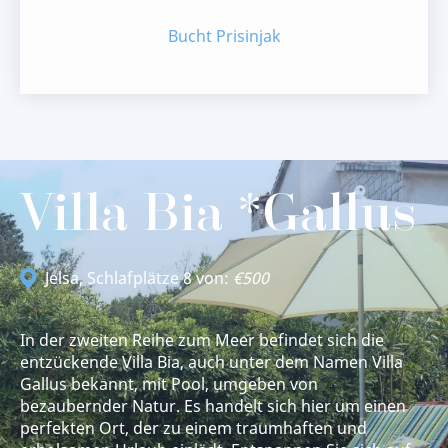
Bucht Prisinjak
Villa Bia *Gallus
Jelsa
, Schlafplätze 8 von:
€500
In der zweiten Reihe zum Meer befindet sich die
entzückende Villa Bia, auch unter dem Namen Villa
Gallus bekannt, mit Pool, umgeben von
bezaubernder Natur. Es handelt sich hier um einen
perfekten Ort, der zu einem traumhaften und