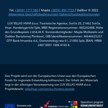
Tel.
+38591 1717 580
/ Majda
+38591 895 7733
/ Dalibor © 2022.
Allgemeine Geschäftsbedingungen
Datenschutzbestimmungen
LUX VILLAS HVAR d.o.o. Touristische Agentur, Svirče 20, 21462 Svirče,
Hvar. Handelsgericht Split, MBS Registrationsnummer: 060242488. Höhe
des Grundkapitals 2.654,46 €. Vorstandsmitglieder: Majda Moškatelo und
Dalibor Bartolomej Plenković, OIB Identifikationsnummer: 46646625257.
OTP Bank Hrvatska d.d., Domovinskog rata 61, 21000 Split, IBAN: HR88
2407 0001 1006 4165 8.
Das Projekt wird von der Europäischen Union aus den Europäischen
Fonds für regionale Entwicklung kofinanziert. Der Inhalt des Materials
liegt in der alleinigen Verantwortung von LUX VILLAS HVAR d.o.o.
Projektdetails:
villashvar.com/en/eu-fondovi-projekt