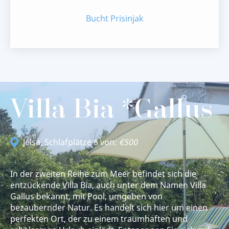
Bucht Prisinjak
Villa Bia *Gallus
Jelsa
, Schlafplätze 8 von:
€500
In der zweiten Reihe zum Meer befindet sich die
entzückende Villa Bia, auch unter dem Namen Villa
Gallus bekannt, mit Pool, umgeben von
bezaubernder Natur. Es handelt sich hier um einen
perfekten Ort, der zu einem traumhaften und