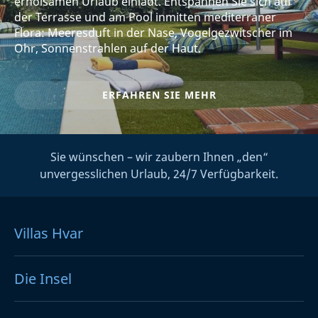
erholsamen Urlaub einlädt. Entspannen Sie sich auf
der Terrasse und am Pool inmitten mediterraner
Flora: Meeresduft in der Nase, Vogelgezwitscher im
Ohr, Sonnenstrahlen auf der Haut.
ERFAHREN SIE MEHR
Sie wünschen – wir zaubern Ihnen „den“
unvergesslichen Urlaub, 24/7 Verfügbarkeit.
Villas Hvar
Die Insel