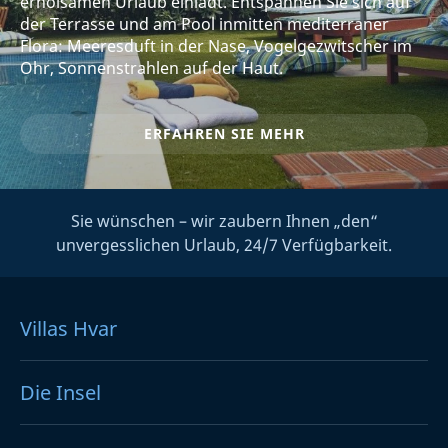
erholsamen Urlaub einlädt. Entspannen Sie sich auf
der Terrasse und am Pool inmitten mediterraner
Flora: Meeresduft in der Nase, Vogelgezwitscher im
Ohr, Sonnenstrahlen auf der Haut.
ERFAHREN SIE MEHR
Sie wünschen – wir zaubern Ihnen „den“
unvergesslichen Urlaub, 24/7 Verfügbarkeit.
Villas Hvar
Die Insel