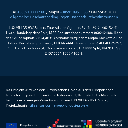
Tel.
+38591 1717 580
/ Majda
+38591 895 7733
/ Dalibor © 2022.
Allgemeine Geschäftsbedingungen
Datenschutzbestimmungen
LUX VILLAS HVAR d.o.o. Touristische Agentur, Svirče 20, 21462 Svirče,
Hvar. Handelsgericht Split, MBS Registrationsnummer: 060242488. Höhe
des Grundkapitals 2.654,46 €. Vorstandsmitglieder: Majda Moškatelo und
Dalibor Bartolomej Plenković, OIB Identifikationsnummer: 46646625257.
OTP Bank Hrvatska d.d., Domovinskog rata 61, 21000 Split, IBAN: HR88
2407 0001 1006 4165 8.
Das Projekt wird von der Europäischen Union aus den Europäischen
Fonds für regionale Entwicklung kofinanziert. Der Inhalt des Materials
liegt in der alleinigen Verantwortung von LUX VILLAS HVAR d.o.o.
Projektdetails:
villashvar.com/en/eu-fondovi-projekt