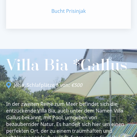
Bucht Prisinjak
Villa Bia *Gallus
Jelsa
, Schlafplätze 8 von:
€500
In der zweiten Reihe zum Meer befindet sich die
entzückende Villa Bia, auch unter dem Namen Villa
Gallus bekannt, mit Pool, umgeben von
bezaubernder Natur. Es handelt sich hier um einen
perfekten Ort, der zu einem traumhaften und