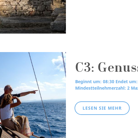
C3: Genus
Beginnt um: 08:30
Endet um:
Mindestteilnehmerzahl: 2
Max
LESEN SIE MEHR