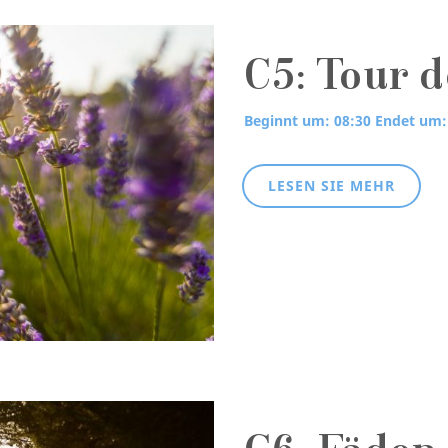
C5: Tour 
Beginnt um: 08:30
Endet um:
LESEN SIE MEHR