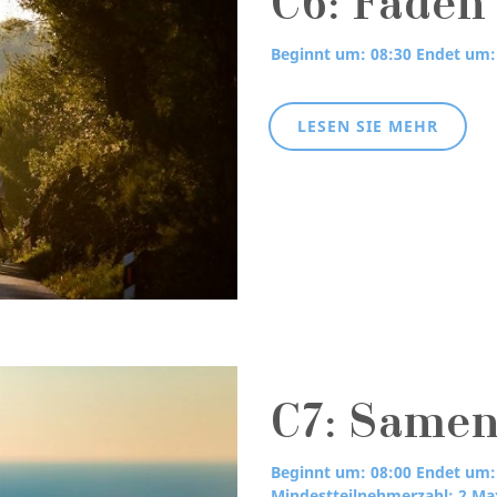
C6: Fäden
Beginnt um: 08:30
Endet um:
LESEN SIE MEHR
C7: Samen
Beginnt um: 08:00
Endet um:
Mindestteilnehmerzahl: 2
Max