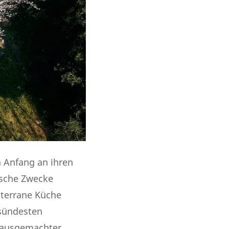
n Anfang an ihren
ische Zwecke
iterrane Küche
esündesten
 hausgemachter