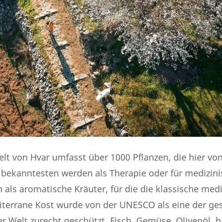
elt von Hvar umfasst über 1000 Pflanzen, die hier vo
e bekanntesten werden als Therapie oder für medizin
 als aromatische Kräuter, für die die klassische med
diterrane Kost wurde von der UNESCO als eine der g
r Welt zurecht geschützt. Fisch, Gemüse, Olivenöl,