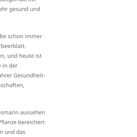
sehr gesund und
 die schon immer
beerblatt.
n, und heute ist
 in der
ahrer Gesundheit-
nschaften,
Rosmarin aussehen
flanze bereichert
on und das