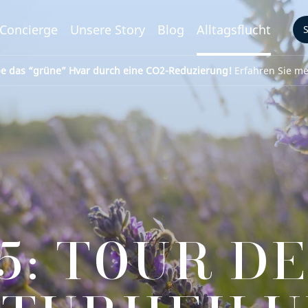
Concierge
Unsere Story
Blog
Alltagsflucht
be das “grüne” Hvar durch eine CO2-Reduzierung!
Erfahren Sie meh
5: TOUR D