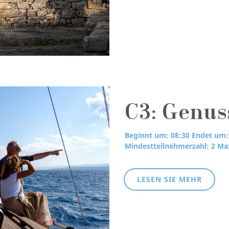
C3: Genus
Beginnt um: 08:30
Endet um:
Mindestteilnehmerzahl: 2
Max
LESEN SIE MEHR