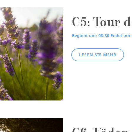
C5: Tour 
Beginnt um: 08:30
Endet um:
LESEN SIE MEHR