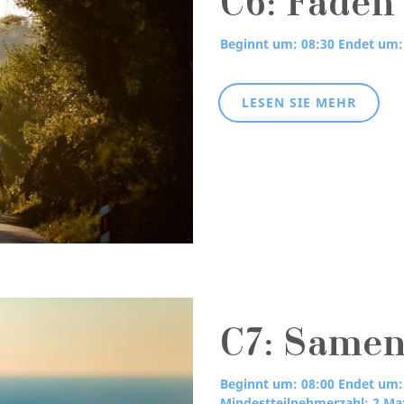
C6: Fäden
Beginnt um: 08:30
Endet um:
LESEN SIE MEHR
C7: Samen
Beginnt um: 08:00
Endet um:
Mindestteilnehmerzahl: 2
Max