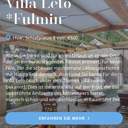
Villa Leto
*Fulmin
Hvar
, Schlafplätze 8 von:
€500
Wenn Sie bereit sind für einen Urlaub an einem Ort,
der an ein herausragendes Filmset erinnert, für einen
Film, der die schönste mediterrane Liebesgeschichte
mit Happy End darstellt, dann sind Sie bereit für die
Villa Leto (auch unter dem Namen Villa Fulmin
bekannt). Dies ist die erste Villa auf der Insel, die das
unberührte Ambiente des Mittelmeers bietet,
magisch schön und eingeschlossen in Raum und Zeit.
ERFAHREN SIE MEHR