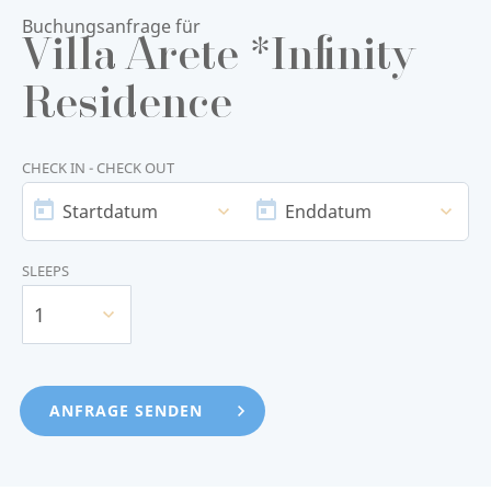
Buchungsanfrage für
Villa Arete *Infinity
Residence
CHECK IN - CHECK OUT
STARTDATUM
ENDDATUM
Startdatum
Enddatum
SLEEPS
1