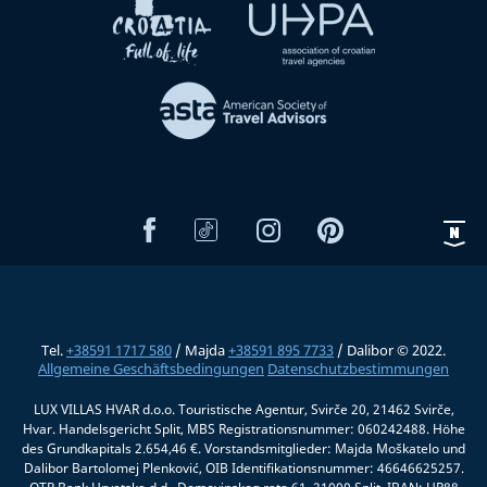
Tel.
+38591 1717 580
/ Majda
+38591 895 7733
/ Dalibor © 2022.
Allgemeine Geschäftsbedingungen
Datenschutzbestimmungen
LUX VILLAS HVAR d.o.o. Touristische Agentur, Svirče 20, 21462 Svirče,
Hvar. Handelsgericht Split, MBS Registrationsnummer: 060242488. Höhe
des Grundkapitals 2.654,46 €. Vorstandsmitglieder: Majda Moškatelo und
Dalibor Bartolomej Plenković, OIB Identifikationsnummer: 46646625257.