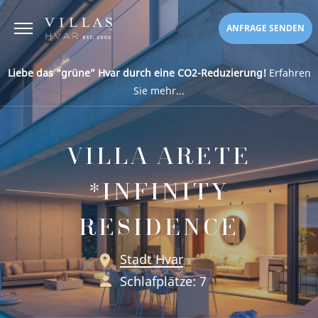
ANFRAGE SENDEN
Liebe das “grüne” Hvar durch eine CO2-Reduzierung!
Erfahren
Sie mehr...
VILLA ARETE
*INFINITY
RESIDENCE
Stadt Hvar
Schlafplätze: 7