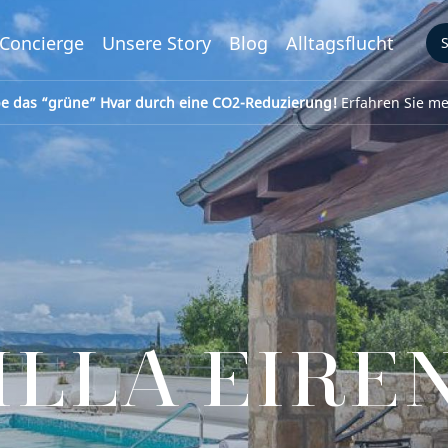
Concierge
Unsere Story
Blog
Alltagsflucht
be das “grüne” Hvar durch eine CO2-Reduzierung!
Erfahren Sie meh
ILLA EIRE