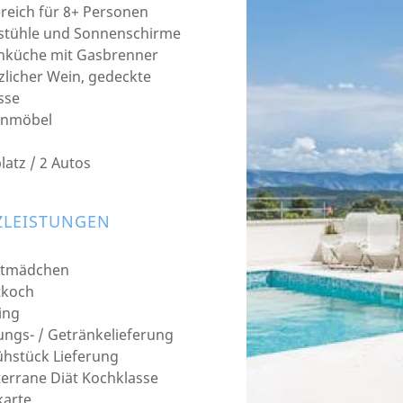
reich für 8+ Personen
stühle und Sonnenschirme
nküche mit Gasbrenner
zlicher Wein, gedeckte
sse
enmöbel
latz / 2 Autos
ZLEISTUNGEN
stmädchen
tkoch
ing
ngs- / Getränkelieferung
ühstück Lieferung
errane Diät Kochklasse
karte