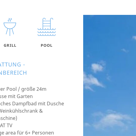
GRILL
POOL
ATTUNG -
BEREICH
ter Pool / größe 24m
sse mit Garten
sches Dampfbad mit Dusche
Weinkühlschrank &
schine)
AT TV
e area für 6+ Personen