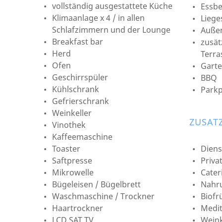
vollständig ausgestattete Küche
Essbe
Klimaanlage x 4 / in allen
Liege
Schlafzimmern und der Lounge
Auße
Breakfast bar
zusät
Herd
Terra
Ofen
Gart
Geschirrspüler
BBQ
Kühlschrank
Parkp
Gefrierschrank
Weinkeller
ZUSAT
Vinothek
Kaffeemaschine
Toaster
Dien
Saftpresse
Priva
Mikrowelle
Cater
Bügeleisen / Bügelbrett
Nahru
Waschmaschine / Trockner
Biofr
Haartrockner
Medit
LCD SAT TV
Wein