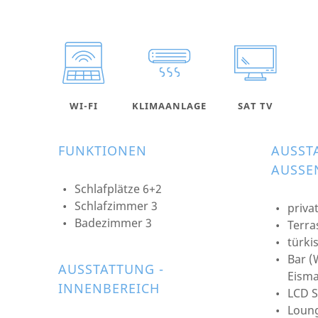
WI-FI
KLIMAANLAGE
SAT TV
FUNKTIONEN
AUSST
AUSSEN
Schlafplätze 6+2
Schlafzimmer 3
priva
Badezimmer 3
Terra
türki
Bar (
AUSSTATTUNG -
Eisma
INNENBEREICH
LCD S
Loung