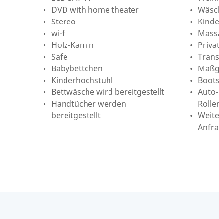
DVD with home theater
Wäsc
Stereo
Kind
wi-fi
Mass
Holz-Kamin
Priva
Safe
Trans
Babybettchen
Maßge
Kinderhochstuhl
Boots
Bettwäsche wird bereitgestellt
Auto-
Handtücher werden
Rolle
bereitgestellt
Weite
Anfr