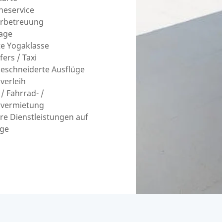
heservice
erbetreuung
age
te Yogaklasse
fers / Taxi
schneiderte Ausflüge
verleih
 / Fahrrad- /
rvermietung
re Dienstleistungen auf
age