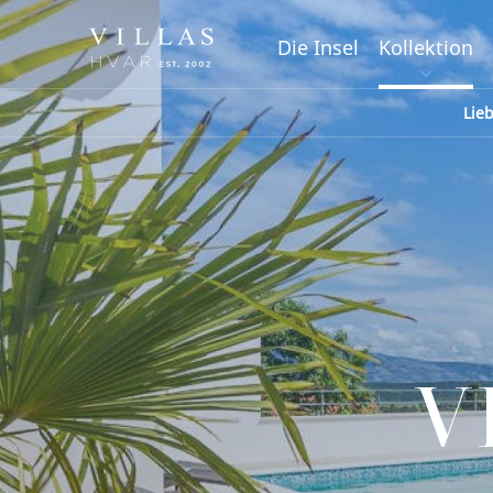
Die Insel
Kollektion
Lie
V