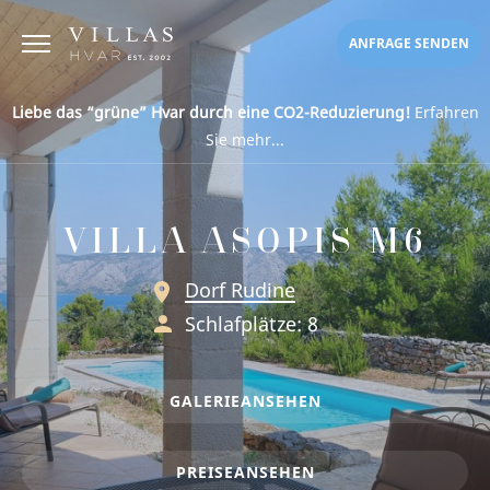
ANFRAGE SENDEN
Liebe das “grüne” Hvar durch eine CO2-Reduzierung!
Erfahren
Sie mehr...
VILLA ASOPIS M6
Dorf Rudine
Schlafplätze: 8
GALERIE
ANSEHEN
PREISE
ANSEHEN