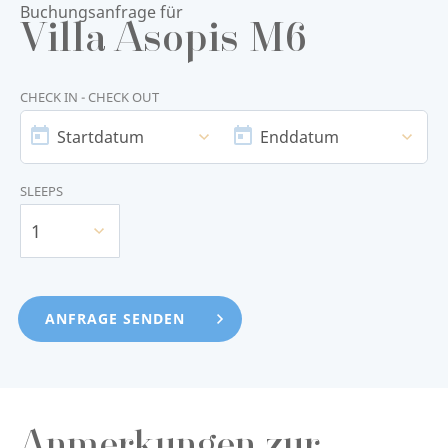
Buchungsanfrage für
Villa Asopis M6
CHECK IN - CHECK OUT
STARTDATUM
ENDDATUM
Startdatum
Enddatum
SLEEPS
1