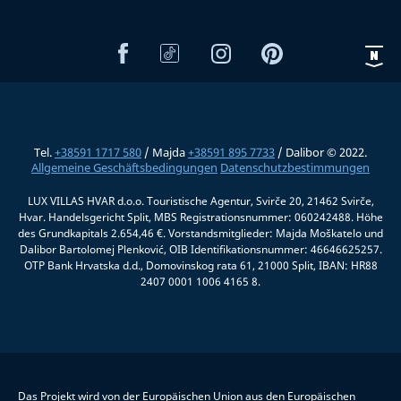
Tel.
+38591 1717 580
/ Majda
+38591 895 7733
/ Dalibor © 2022.
Allgemeine Geschäftsbedingungen
Datenschutzbestimmungen
LUX VILLAS HVAR d.o.o. Touristische Agentur, Svirče 20, 21462 Svirče,
Hvar. Handelsgericht Split, MBS Registrationsnummer: 060242488. Höhe
des Grundkapitals 2.654,46 €. Vorstandsmitglieder: Majda Moškatelo und
Dalibor Bartolomej Plenković, OIB Identifikationsnummer: 46646625257.
OTP Bank Hrvatska d.d., Domovinskog rata 61, 21000 Split, IBAN: HR88
2407 0001 1006 4165 8.
Das Projekt wird von der Europäischen Union aus den Europäischen