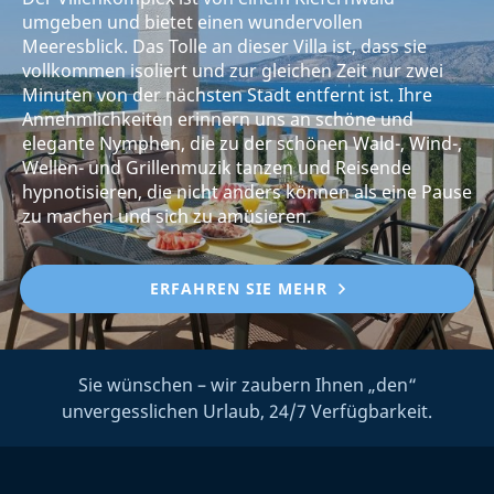
umgeben und bietet einen wundervollen
Meeresblick. Das Tolle an dieser Villa ist, dass sie
vollkommen isoliert und zur gleichen Zeit nur zwei
Minuten von der nächsten Stadt entfernt ist. Ihre
Annehmlichkeiten erinnern uns an schöne und
elegante Nymphen, die zu der schönen Wald-, Wind-,
Wellen- und Grillenmuzik tanzen und Reisende
hypnotisieren, die nicht anders können als eine Pause
zu machen und sich zu amüsieren.
ERFAHREN SIE MEHR
Sie wünschen – wir zaubern Ihnen „den“
unvergesslichen Urlaub, 24/7 Verfügbarkeit.