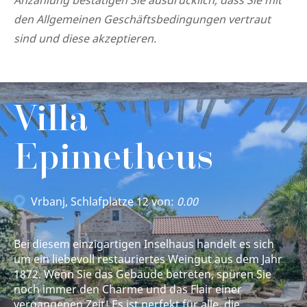
Anzahlung bestätigen Sie ausdrücklich, dass Sie mit
den Allgemeinen Geschäftsbedingungen vertraut
sind und diese akzeptieren.
Villa
Epimetheus
Vrbanj
, Schlafplätze 12 von:
0.00
Bei diesem einzigartigen Inselhaus handelt es sich
um ein liebevoll restauriertes Weingut aus dem Jahr
1872. Wenn Sie das Gebäude betreten, spüren Sie
noch immer den Charme und das Flair einer
vergangenen Zeit! Es ist perfekt für alle, die