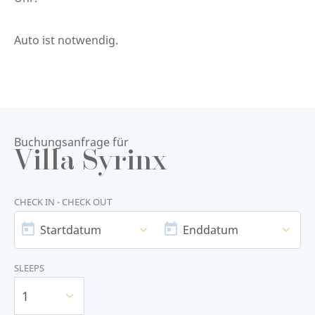
Auto ist notwendig.
Buchungsanfrage für
Villa Syrinx
CHECK IN - CHECK OUT
STARTDATUM
ENDDATUM
Startdatum
Enddatum
SLEEPS
1