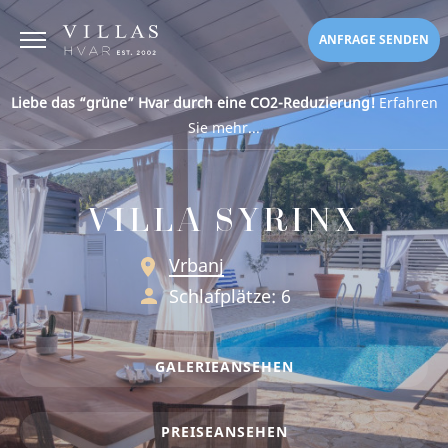
ANFRAGE SENDEN
Liebe das “grüne” Hvar durch eine CO2-Reduzierung!
Erfahren
Sie mehr...
VILLA SYRINX
Vrbanj
Schlafplätze: 6
GALERIE
ANSEHEN
PREISE
ANSEHEN