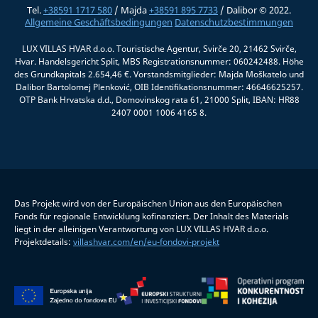
Tel.
+38591 1717 580
/ Majda
+38591 895 7733
/ Dalibor © 2022.
Allgemeine Geschäftsbedingungen
Datenschutzbestimmungen
LUX VILLAS HVAR d.o.o. Touristische Agentur, Svirče 20, 21462 Svirče,
Hvar. Handelsgericht Split, MBS Registrationsnummer: 060242488. Höhe
des Grundkapitals 2.654,46 €. Vorstandsmitglieder: Majda Moškatelo und
Dalibor Bartolomej Plenković, OIB Identifikationsnummer: 46646625257.
OTP Bank Hrvatska d.d., Domovinskog rata 61, 21000 Split, IBAN: HR88
2407 0001 1006 4165 8.
Das Projekt wird von der Europäischen Union aus den Europäischen
Fonds für regionale Entwicklung kofinanziert. Der Inhalt des Materials
liegt in der alleinigen Verantwortung von LUX VILLAS HVAR d.o.o.
Projektdetails:
villashvar.com/en/eu-fondovi-projekt