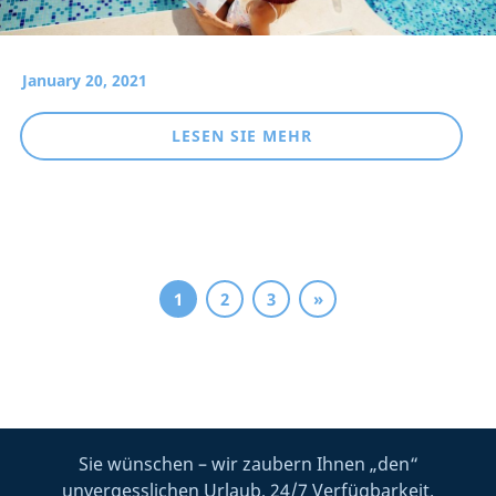
January 20, 2021
LESEN SIE MEHR
1
2
3
»
Sie wünschen – wir zaubern Ihnen „den“
unvergesslichen Urlaub, 24/7 Verfügbarkeit.