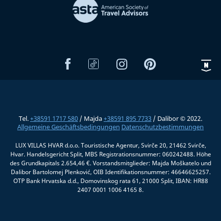
Tel.
+38591 1717 580
/ Majda
+38591 895 7733
/ Dalibor © 2022.
Allgemeine Geschäftsbedingungen
Datenschutzbestimmungen
LUX VILLAS HVAR d.o.o. Touristische Agentur, Svirče 20, 21462 Svirče,
Hvar. Handelsgericht Split, MBS Registrationsnummer: 060242488. Höhe
des Grundkapitals 2.654,46 €. Vorstandsmitglieder: Majda Moškatelo und
Dalibor Bartolomej Plenković, OIB Identifikationsnummer: 46646625257.
OTP Bank Hrvatska d.d., Domovinskog rata 61, 21000 Split, IBAN: HR88
2407 0001 1006 4165 8.