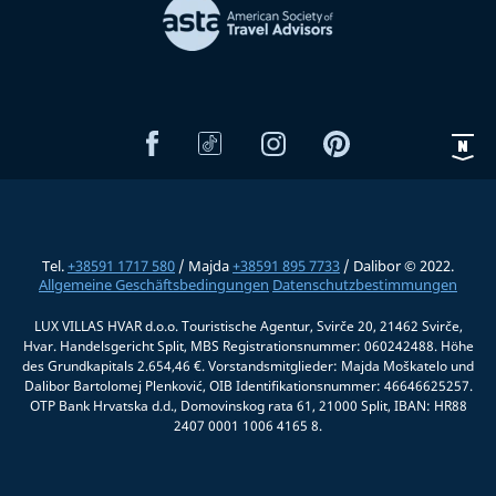
Tel.
+38591 1717 580
/ Majda
+38591 895 7733
/ Dalibor © 2022.
Allgemeine Geschäftsbedingungen
Datenschutzbestimmungen
LUX VILLAS HVAR d.o.o. Touristische Agentur, Svirče 20, 21462 Svirče,
Hvar. Handelsgericht Split, MBS Registrationsnummer: 060242488. Höhe
des Grundkapitals 2.654,46 €. Vorstandsmitglieder: Majda Moškatelo und
Dalibor Bartolomej Plenković, OIB Identifikationsnummer: 46646625257.
OTP Bank Hrvatska d.d., Domovinskog rata 61, 21000 Split, IBAN: HR88
2407 0001 1006 4165 8.