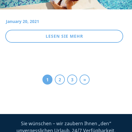
January 20, 2021
LESEN SIE MEHR
1
2
3
»
Sie wünschen – wir zaubern Ihnen „den“
unvergesslichen Urlaub, 24/7 Verfügbarkeit.