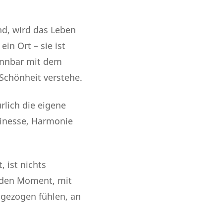
nd, wird das Leben
in Ort – sie ist
rennbar mit dem
 Schönheit verstehe.
lich die eigene
finesse, Harmonie
 ist nichts
f den Moment, mit
ingezogen fühlen, an