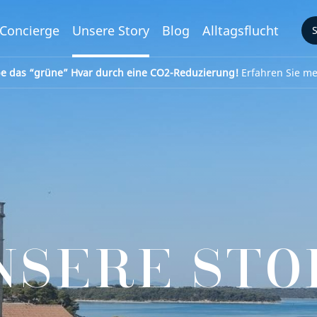
Concierge
Unsere Story
Blog
Alltagsflucht
be das “grüne” Hvar durch eine CO2-Reduzierung!
Erfahren Sie meh
NSERE STO