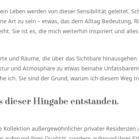
in Leben werden von dieser Sensibilität geleitet. Sch
ne Art zu sein – etwas, das dem Alltag Bedeutung, R
leiht. Sie ist es, die mich weiterhin inspiriert und alle
rte und Räume, die über das Sichtbare hinausgehen 
ektur und Atmosphäre zu etwas beinahe Unfassbarem
e ich. Sie sind der Grund, warum ich diesem Weg tre
us dieser Hingabe entstanden.
te Kollektion außergewöhnlicher privater Residenzen a
r aufgrund ihrer Qualität, sondern aufgrund ihrer F