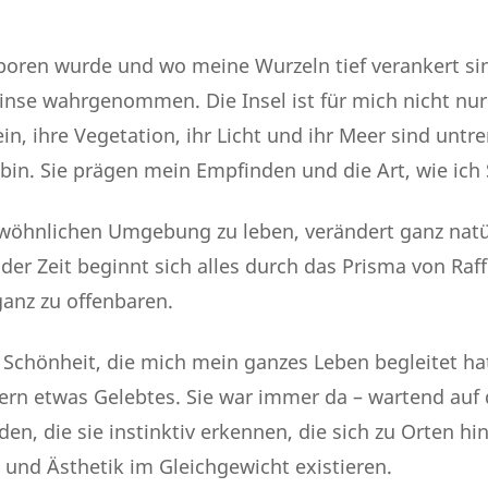
boren wurde und wo meine Wurzeln tief verankert si
inse wahrgenommen. Die Insel ist für mich nicht nur e
ein, ihre Vegetation, ihr Licht und ihr Meer sind unt
bin. Sie prägen mein Empfinden und die Art, wie ich
ewöhnlichen Umgebung zu leben, verändert ganz natür
r Zeit beginnt sich alles durch das Prisma von Raf
ganz zu offenbaren.
 Schönheit, die mich mein ganzes Leben begleitet hat,
dern etwas Gelebtes. Sie war immer da – wartend au
den, die sie instinktiv erkennen, die sich zu Orten h
 und Ästhetik im Gleichgewicht existieren.