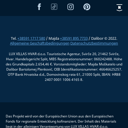
Tel.
+38591 1717 580
/ Majda
+38591 895 7733
/ Dalibor © 2022.
Allgemeine Geschäftsbedingungen
Datenschutzbestimmungen
LUX VILLAS HVAR d.o.o. Touristische Agentur, Svirče 20, 21462 Svirče,
Hvar. Handelsgericht Split, MBS Registrationsnummer: 060242488. Höhe
des Grundkapitals 2.654,46 €. Vorstandsmitglieder: Majda Moškatelo und
Dalibor Bartolomej Plenković, OIB Identifikationsnummer: 46646625257.
OTP Bank Hrvatska d.d., Domovinskog rata 61, 21000 Split, IBAN: HR88
2407 0001 1006 4165 8.
Das Projekt wird von der Europäischen Union aus den Europäischen
Fonds für regionale Entwicklung kofinanziert. Der Inhalt des Materials
liegt in der alleinigen Verantwortung von LUX VILLAS HVAR d.o.o.