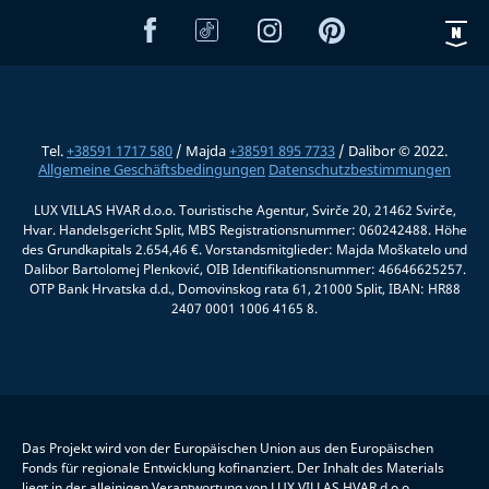
Tel.
+38591 1717 580
/ Majda
+38591 895 7733
/ Dalibor © 2022.
Allgemeine Geschäftsbedingungen
Datenschutzbestimmungen
LUX VILLAS HVAR d.o.o. Touristische Agentur, Svirče 20, 21462 Svirče,
Hvar. Handelsgericht Split, MBS Registrationsnummer: 060242488. Höhe
des Grundkapitals 2.654,46 €. Vorstandsmitglieder: Majda Moškatelo und
Dalibor Bartolomej Plenković, OIB Identifikationsnummer: 46646625257.
OTP Bank Hrvatska d.d., Domovinskog rata 61, 21000 Split, IBAN: HR88
2407 0001 1006 4165 8.
Das Projekt wird von der Europäischen Union aus den Europäischen
Fonds für regionale Entwicklung kofinanziert. Der Inhalt des Materials
liegt in der alleinigen Verantwortung von LUX VILLAS HVAR d.o.o.