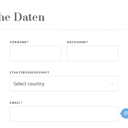
he Daten
VORNAME*
NACHNAME*
STAATSBÜRGERSCHAFT
Select country
EMAIL*