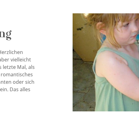
ng
erzlichen
er vielleicht
 letzte Mal, als
n romantisches
nten oder sich
in. Das alles