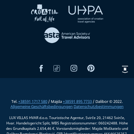
Tel.
+38591 1717 580
/ Majda
+38591 895 7733
/ Dalibor © 2022.
Allgemeine Geschäftsbedingungen
Datenschutzbestimmungen
LUX VILLAS HVAR d.o.o. Touristische Agentur, Svirče 20, 21462 Svirče,
Hvar. Handelsgericht Split, MBS Registrationsnummer: 060242488. Höhe
des Grundkapitals 2.654,46 €. Vorstandsmitglieder: Majda Moškatelo und
Dalibor Bartolomej Plenković, OIB Identifikationsnummer: 46646625257.