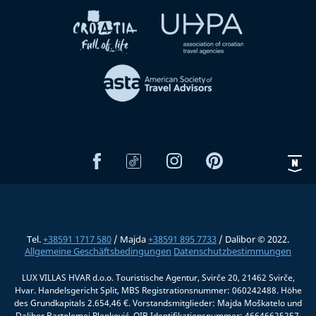
Tel.
+38591 1717 580
/ Majda
+38591 895 7733
/ Dalibor © 2022.
Allgemeine Geschäftsbedingungen
Datenschutzbestimmungen
LUX VILLAS HVAR d.o.o. Touristische Agentur, Svirče 20, 21462 Svirče,
Hvar. Handelsgericht Split, MBS Registrationsnummer: 060242488. Höhe
des Grundkapitals 2.654,46 €. Vorstandsmitglieder: Majda Moškatelo und
Dalibor Bartolomej Plenković, OIB Identifikationsnummer: 46646625257.