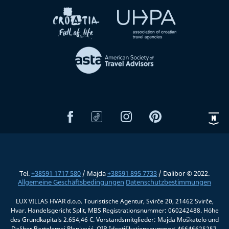
Tel.
+38591 1717 580
/ Majda
+38591 895 7733
/ Dalibor © 2022.
Allgemeine Geschäftsbedingungen
Datenschutzbestimmungen
LUX VILLAS HVAR d.o.o. Touristische Agentur, Svirče 20, 21462 Svirče,
Hvar. Handelsgericht Split, MBS Registrationsnummer: 060242488. Höhe
des Grundkapitals 2.654,46 €. Vorstandsmitglieder: Majda Moškatelo und
Dalibor Bartolomej Plenković, OIB Identifikationsnummer: 46646625257.